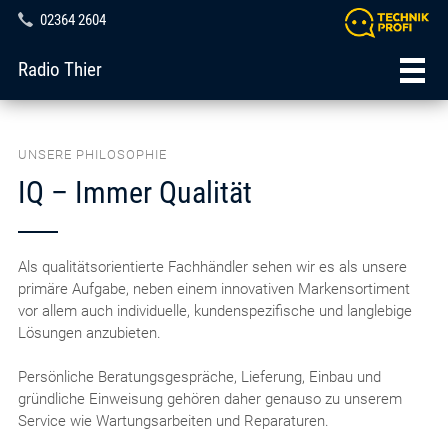
02364 2604
Radio Thier
UNSERE PHILOSOPHIE
IQ – Immer Qualität
Als qualitätsorientierte Fachhändler sehen wir es als unsere
primäre Aufgabe, neben einem innovativen Markensortiment
vor allem auch individuelle, kundenspezifische und langlebige
Lösungen anzubieten.
Persönliche Beratungsgespräche, Lieferung, Einbau und
gründliche Einweisung gehören daher genauso zu unserem
Service wie Wartungsarbeiten und Reparaturen.