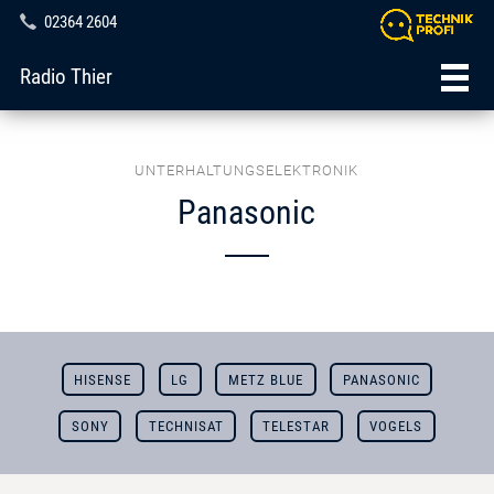
02364 2604
Radio Thier
UNTERHALTUNGSELEKTRONIK
Panasonic
HISENSE
LG
METZ BLUE
PANASONIC
SONY
TECHNISAT
TELESTAR
VOGELS